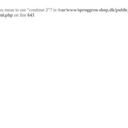
you mean to use "continue 2"? in
/var/www/sproggren-shop.dk/publi
pml.php
on line
643