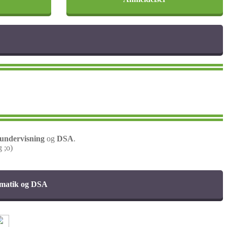
lundervisning
og
DSA
.
 ;o)
tematik og DSA