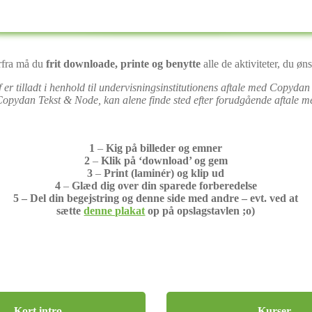
fra må du
frit d
ownloade, printe og benytte
alle de aktiviteter, du øns
raf er tilladt i henhold til undervisningsinstitutionens aftale med Cop
opydan Tekst & Node, kan alene finde sted efter forudgående aftale me
1
–
Kig på billeder og emner
2
–
Klik på ‘download’ og gem
3
–
Print (laminér) og klip ud
4
–
Glæd dig over din sparede forberedelse
5 – D
el din begejstring og denne side med andre – evt. ved at
sætte
denne plakat
op på opslagstavlen ;o)
Kort intro
Kurser